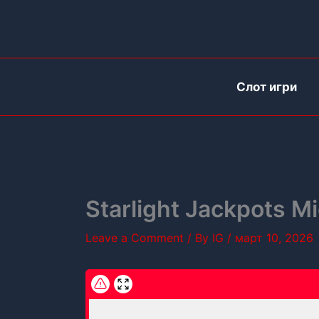
Skip
to
content
Слот игри
Starlight Jackpots M
Leave a Comment
/ By
IG
/
март 10, 2026