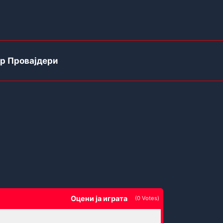
р Провајдери
Оцени ја играта
(
0
Votes)