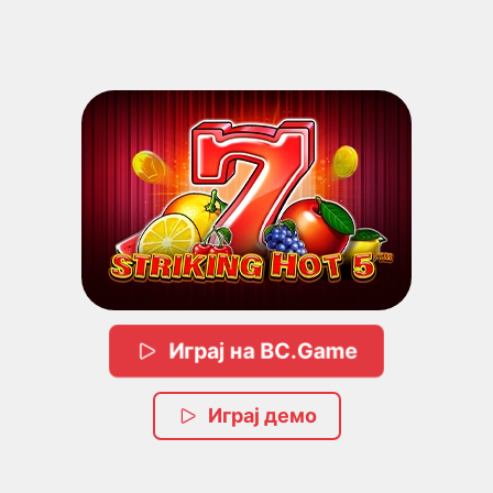
Играј на BC.Game
Играј демо