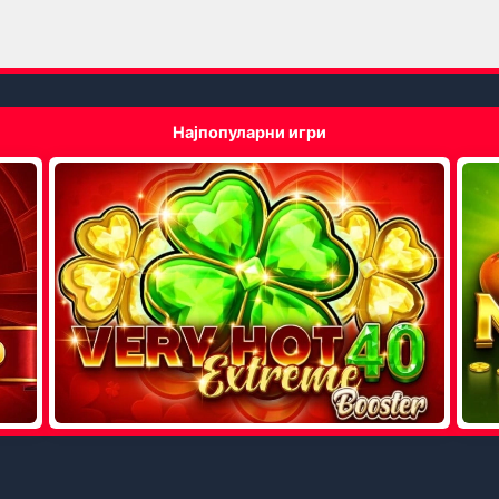
Најпопуларни игри