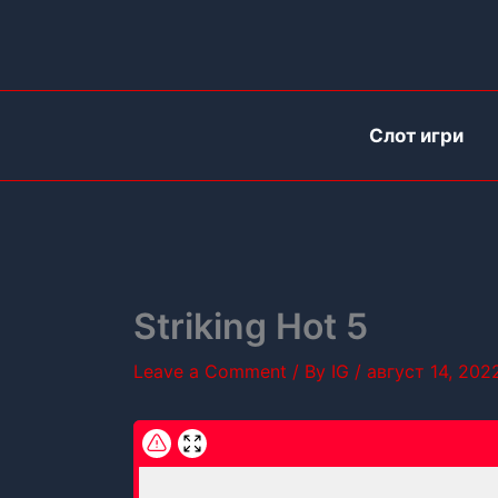
Skip
to
content
Слот игри
Striking Hot 5
Leave a Comment
/ By
IG
/
август 14, 202