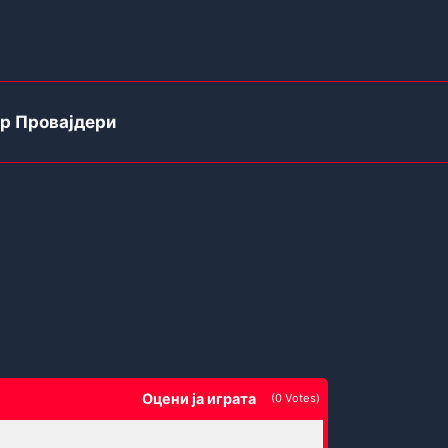
р Провајдери
Оцени ја играта
(
0
Votes)