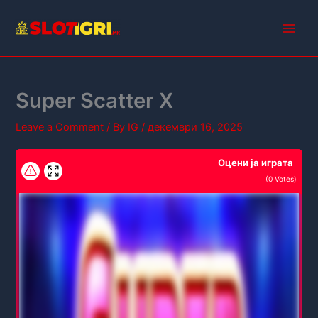
Skip
to
Main
content
Men
Super Scatter X
Leave a Comment
/ By
IG
/
декември 16, 2025
Оцени ја играта
(
0
Votes)