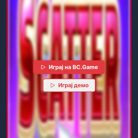
Играј на BC.Game
Играј демо