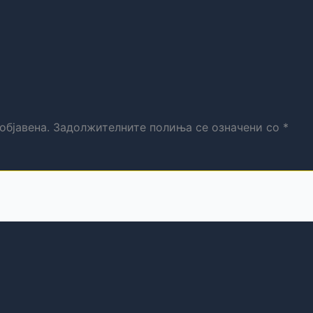
објавена.
Задолжителните полиња се означени со
*