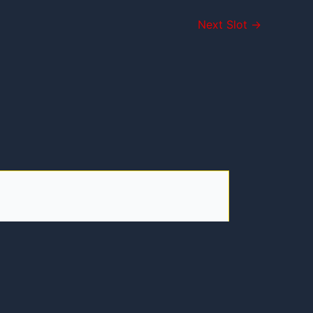
Next Slot
→