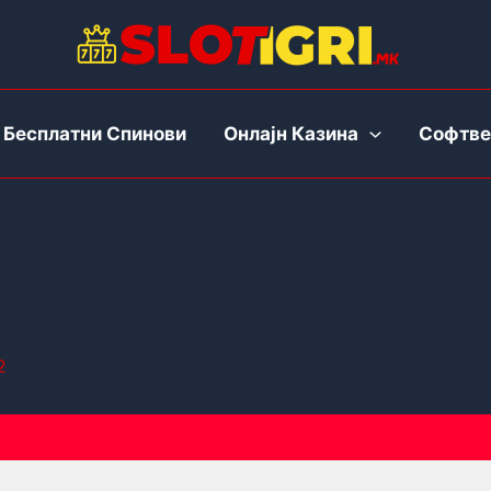
Бесплатни Спинови
Онлајн Казина
Софтве
2