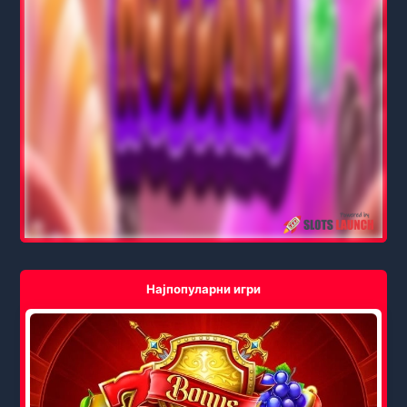
Најпопуларни игри