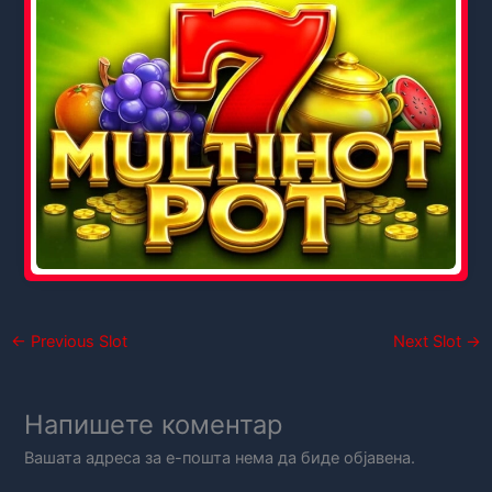
←
Previous Slot
Next Slot
→
Напишете коментар
Вашата адреса за е-пошта нема да биде објавена.
Задолжителните полиња се означени со
*