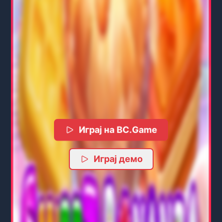
Играј на BC.Game
Играј демо