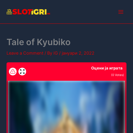
Skip
to
Main
content
Men
Tale of Kyubiko
Leave a Comment
/ By
IG
/
јануари 2, 2022
Оцени ја играта
(
0
Votes)