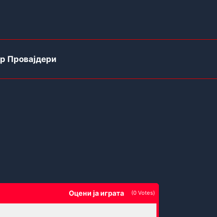
р Провајдери
Оцени ја играта
(
0
Votes)