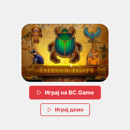
Играј на BC.Game
Играј демо