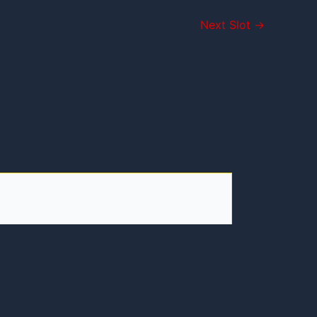
Next Slot
→