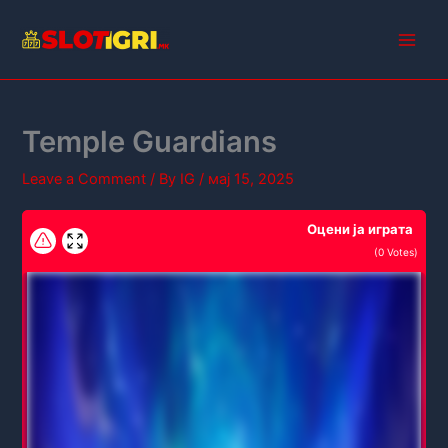
Skip
to
Main
content
Men
Temple Guardians
Leave a Comment
/ By
IG
/
мај 15, 2025
Оцени ја играта
(
0
Votes)