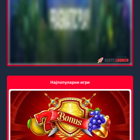
Најпопуларни игри