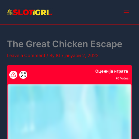
Skip
to
Main
content
Men
The Great Chicken Escape
Leave a Comment
/ By
IG
/
јануари 2, 2022
Оцени ја играта
(
0
Votes)