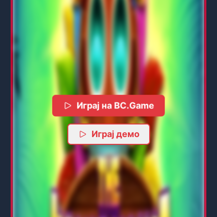
Играј на BC.Game
Играј демо