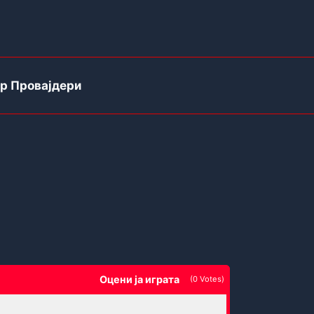
р Провајдери
Оцени ја играта
(
0
Votes)