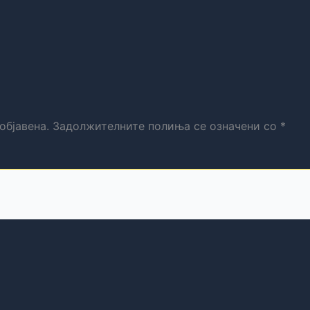
објавена.
Задолжителните полиња се означени со
*