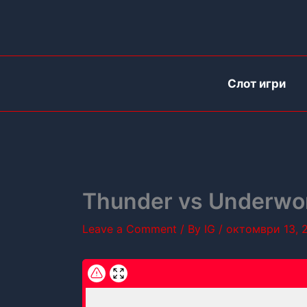
Skip
to
content
Слот игри
Thunder vs Underwo
Leave a Comment
/ By
IG
/
октомври 13, 