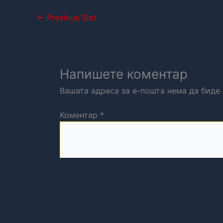
←
Previous Slot
Напишете коментар
Вашата адреса за е-пошта нема да биде 
Коментар
*