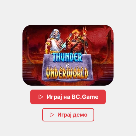
Играј на BC.Game
Играј демо