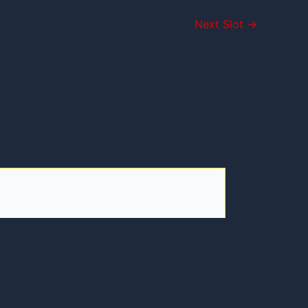
Next Slot
→