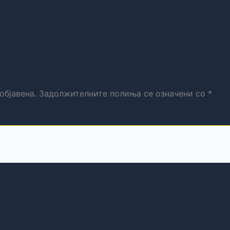
објавена.
Задолжителните полиња се означени со
*