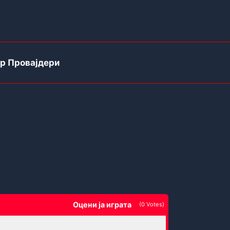
р Провајдери
Оцени ја играта
(
0
Votes)