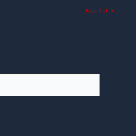
Next Slot
→