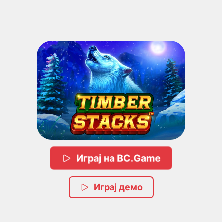
Играј на BC.Game
Играј демо