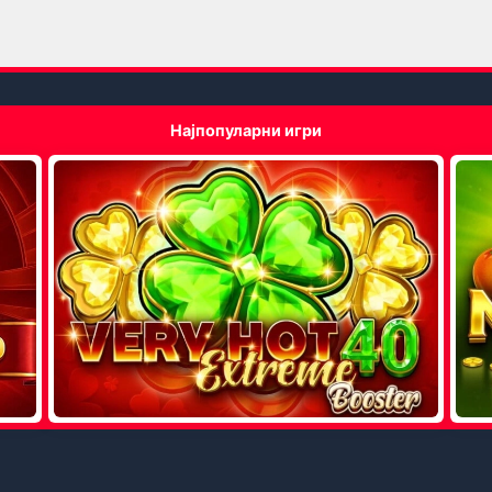
Најпопуларни игри