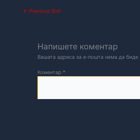
←
Previous Slot
Напишете коментар
Вашата адреса за е-пошта нема да биде 
Коментар
*