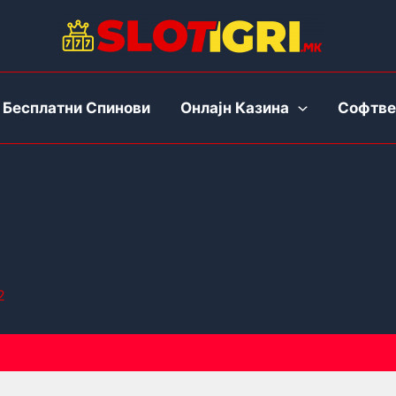
Бесплатни Спинови
Онлајн Казина
Софтве
2