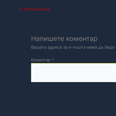
←
Previous Slot
Напишете коментар
Вашата адреса за е-пошта нема да биде 
Коментар
*