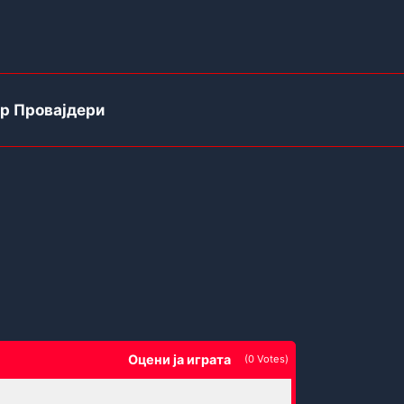
р Провајдери
Оцени ја играта
(
0
Votes)