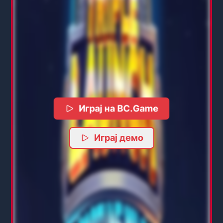
Играј на BC.Game
Играј демо