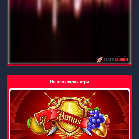
Најпопуларни игри