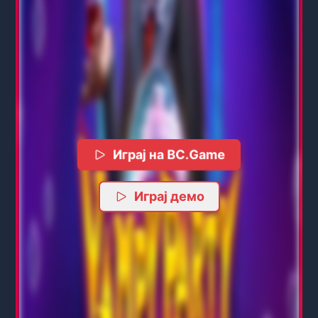
Играј на BC.Game
Играј демо