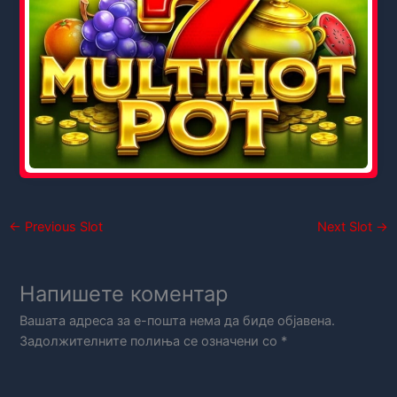
←
Previous Slot
Next Slot
→
Напишете коментар
Вашата адреса за е-пошта нема да биде објавена.
Задолжителните полиња се означени со
*
Коментар
*