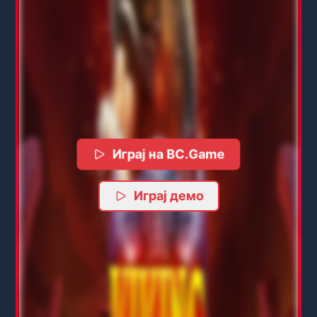
Играј на BC.Game
Играј демо