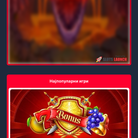
Најпопуларни игри