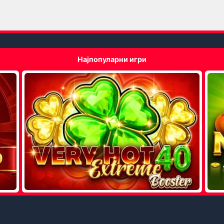
Најпопуларни игри