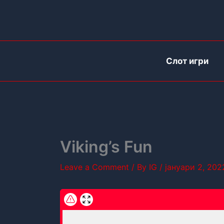
Skip
to
content
Слот игри
Viking’s Fun
Leave a Comment
/ By
IG
/
јануари 2, 202