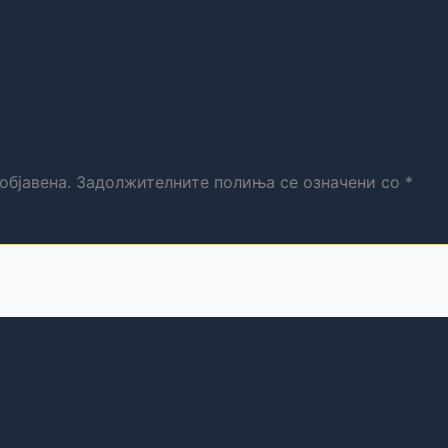
објавена.
Задолжителните полиња се означени со
*