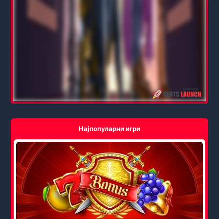
Најпопуларни игри