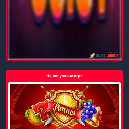
Најпопуларни игри