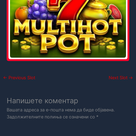
←
Previous Slot
Next Slot
→
Напишете коментар
Вашата адреса за е-пошта нема да биде објавена.
Задолжителните полиња се означени со
*
Коментар
*