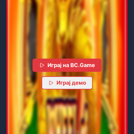
Играј на BC.Game
Играј демо