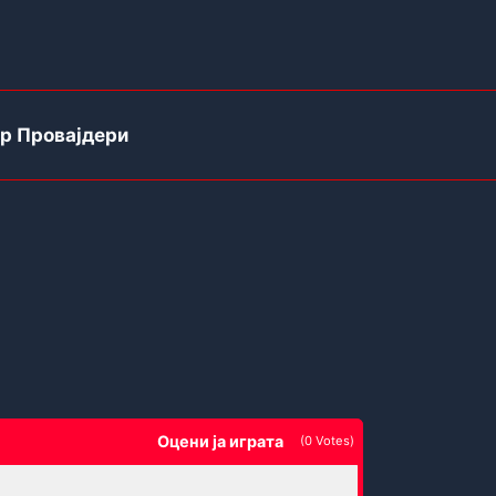
р Провајдери
Оцени ја играта
(
0
Votes)