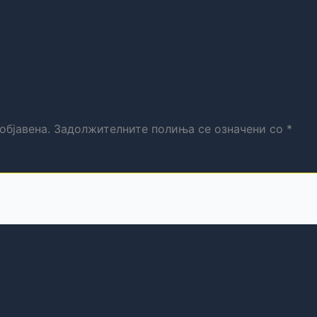
објавена.
Задолжителните полиња се означени со
*