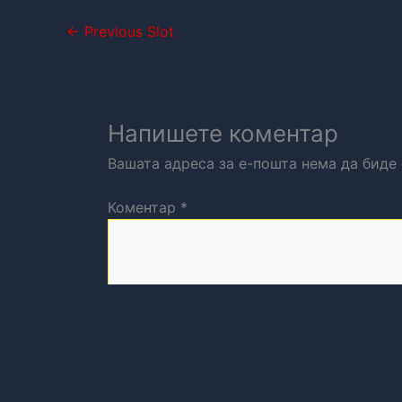
←
Previous Slot
Напишете коментар
Вашата адреса за е-пошта нема да биде 
Коментар
*