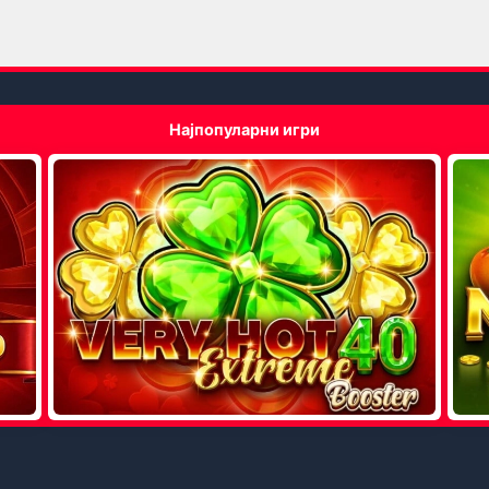
Најпопуларни игри