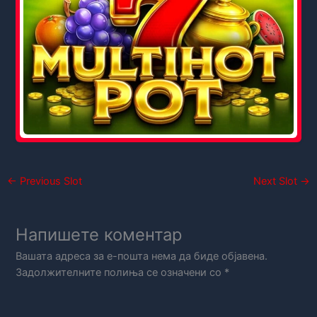
←
Previous Slot
Next Slot
→
Напишете коментар
Вашата адреса за е-пошта нема да биде објавена.
Задолжителните полиња се означени со
*
Коментар
*