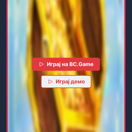
Играј на BC.Game
Играј демо