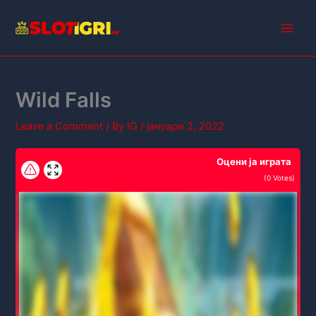
Skip
to
Main
content
Men
Wild Falls
Leave a Comment
/ By
IG
/
јануари 2, 2022
Оцени ја играта
(
0
Votes)