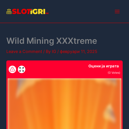
Skip
to
Main
content
Men
Wild Mining XXXtreme
Leave a Comment
/ By
IG
/
февруари 11, 2025
Оцени ја играта
(
0
Votes)