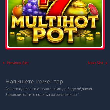
←
Previous Slot
Next Slot
→
Напишете коментар
Вашата адреса за е-пошта нема да биде објавена.
Задолжителните полиња се означени со
*
Коментар
*