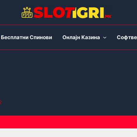
Бесплатни Спинови
Онлајн Казина
Софтве
2