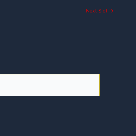
Next Slot
→