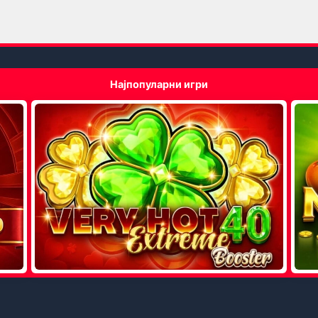
Најпопуларни игри