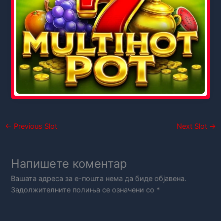
←
Previous Slot
Next Slot
→
Напишете коментар
Вашата адреса за е-пошта нема да биде објавена.
Задолжителните полиња се означени со
*
Коментар
*