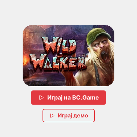
Играј на BC.Game
Играј демо