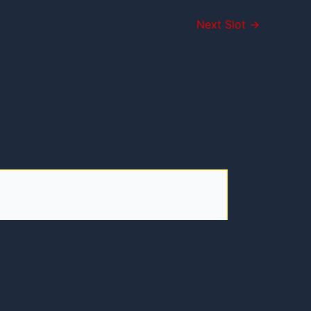
Next Slot
→