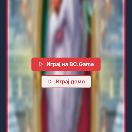
Играј на BC.Game
Играј демо