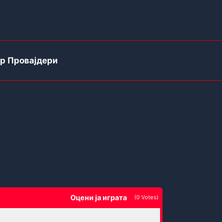
р Провајдери
Оцени ја играта
(
0
Votes)