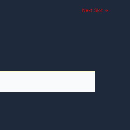
Next Slot
→