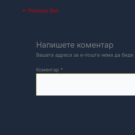
←
Previous Slot
Напишете коментар
Вашата адреса за е-пошта нема да биде 
Коментар
*