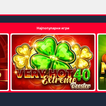
Најпопуларни игри