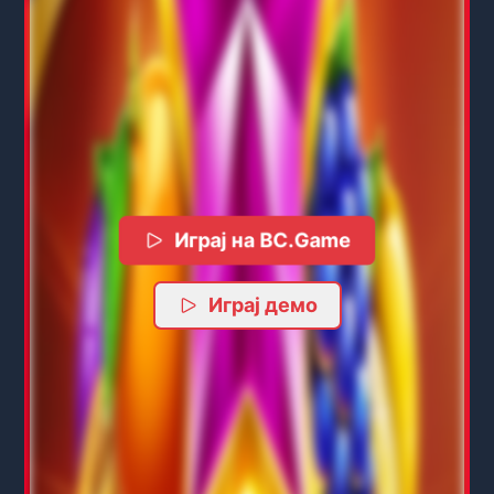
Играј на BC.Game
Играј демо