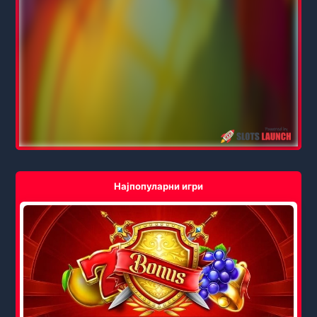
Најпопуларни игри