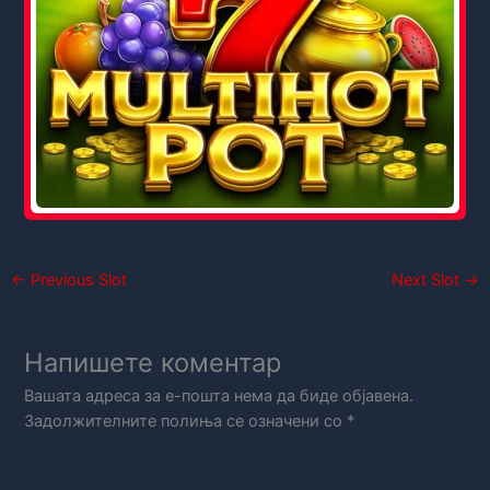
←
Previous Slot
Next Slot
→
Напишете коментар
Вашата адреса за е-пошта нема да биде објавена.
Задолжителните полиња се означени со
*
Коментар
*