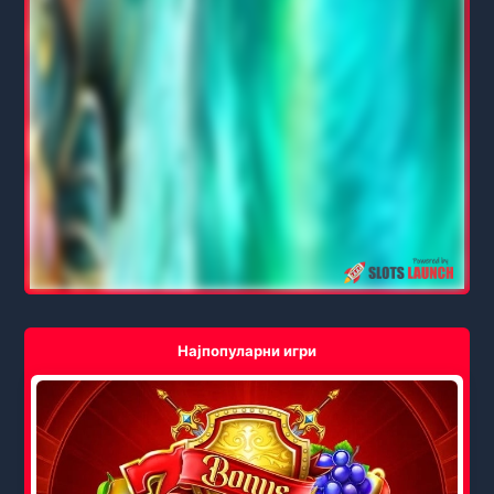
Најпопуларни игри