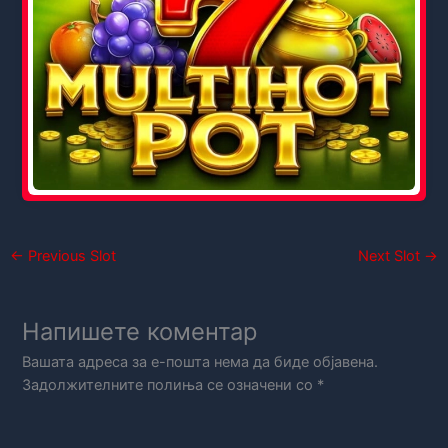
←
Previous Slot
Next Slot
→
Напишете коментар
Вашата адреса за е-пошта нема да биде објавена.
Задолжителните полиња се означени со
*
Коментар
*