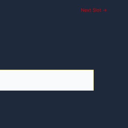
Next Slot
→