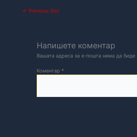
←
Previous Slot
Напишете коментар
Вашата адреса за е-пошта нема да биде 
Коментар
*