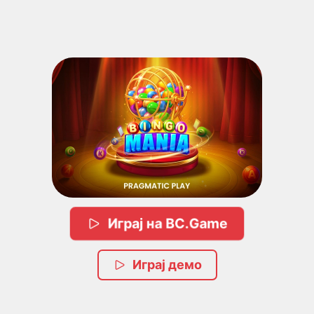
Играј на BC.Game
Играј демо