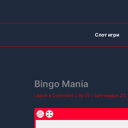
Skip
to
content
Слот игри
Bingo Mania
Leave a Comment
/ By
IG
/
септември 23,