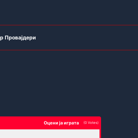
р Провајдери
Оцени ја играта
(
0
Votes)