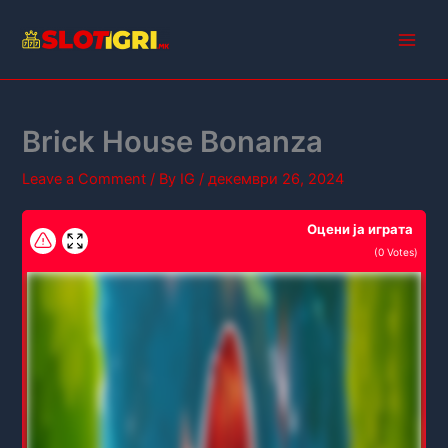
Skip
to
Main
content
Men
Brick House Bonanza
Leave a Comment
/ By
IG
/
декември 26, 2024
Оцени ја играта
(
0
Votes)