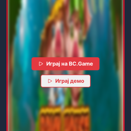
Играј на BC.Game
Играј демо