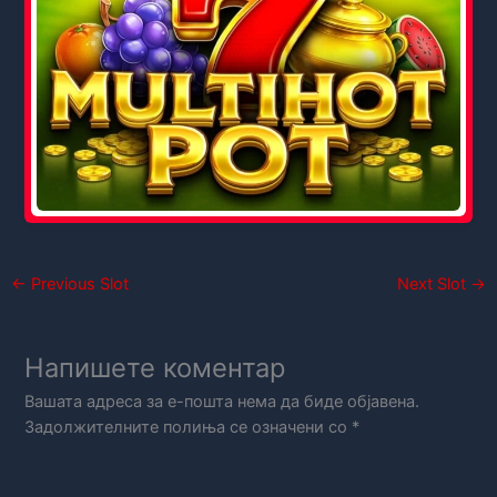
←
Previous Slot
Next Slot
→
Напишете коментар
Вашата адреса за е-пошта нема да биде објавена.
Задолжителните полиња се означени со
*
Коментар
*