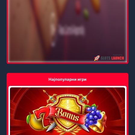
Најпопуларни игри