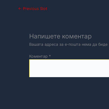
←
Previous Slot
Напишете коментар
Вашата адреса за е-пошта нема да биде 
Коментар
*