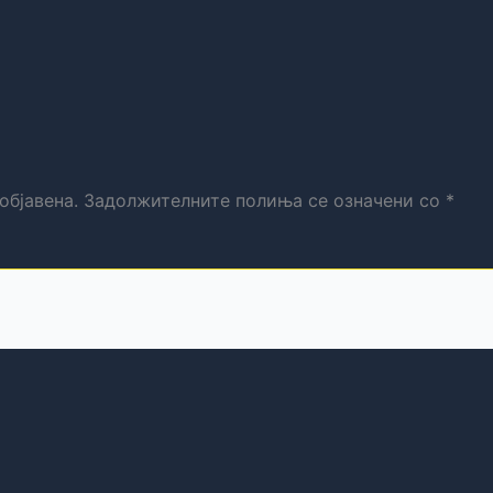
објавена.
Задолжителните полиња се означени со
*