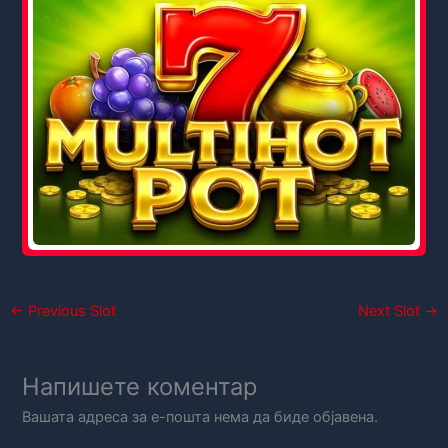
←
Previous Slot
Next Slot
→
Напишете коментар
Вашата адреса за е-пошта нема да биде објавена.
Задолжителните полиња се означени со
*