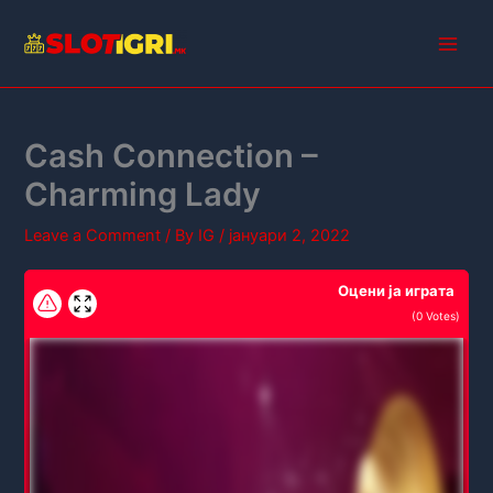
Skip
to
Main
content
Men
Cash Connection –
Charming Lady
Leave a Comment
/ By
IG
/
јануари 2, 2022
Оцени ја играта
(
0
Votes)