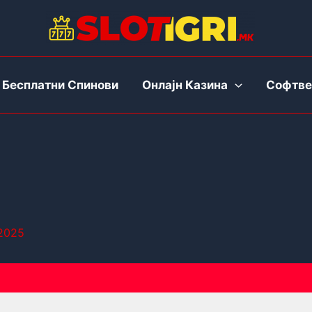
Бесплатни Спинови
Онлајн Казина
Софтве
2025