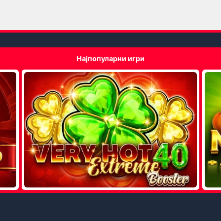
Најпопуларни игри