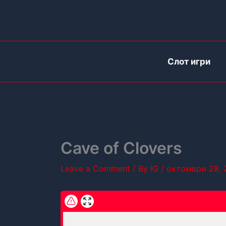
Skip
to
content
Слот игри
Cave of Clovers
Leave a Comment
/ By
IG
/
октомври 28, 