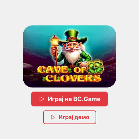
Играј на BC.Game
Играј демо