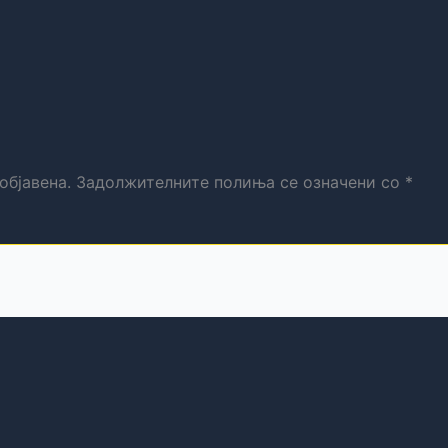
објавена.
Задолжителните полиња се означени со
*