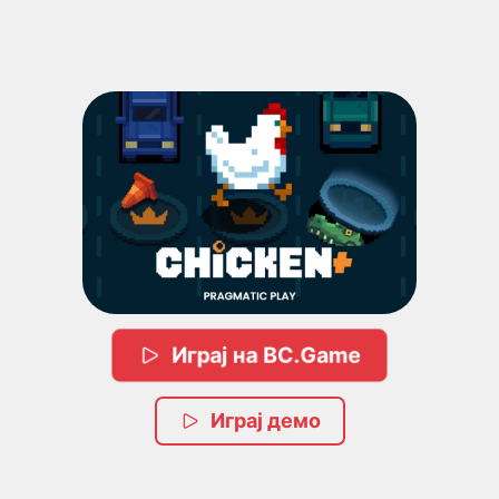
Играј на BC.Game
Играј демо