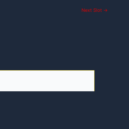
Next Slot
→