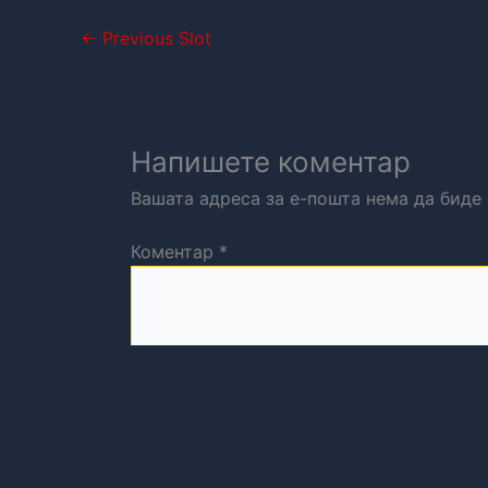
←
Previous Slot
Напишете коментар
Вашата адреса за е-пошта нема да биде 
Коментар
*