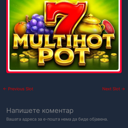
←
Previous Slot
Next Slot
→
Напишете коментар
Вашата адреса за е-пошта нема да биде објавена.
Задолжителните полиња се означени со
*