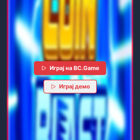
Играј на BC.Game
Играј демо