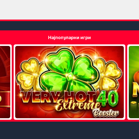
Најпопуларни игри