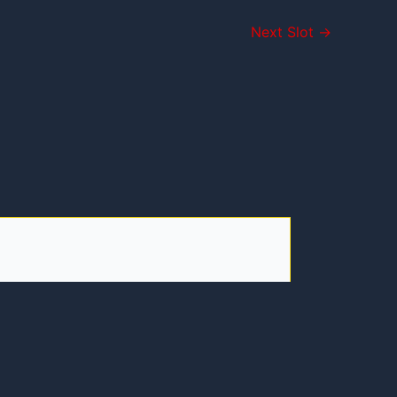
Next Slot
→