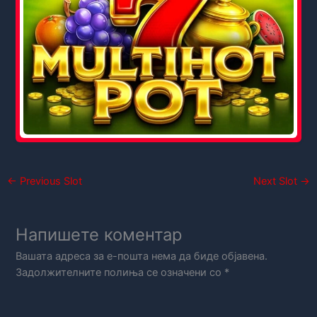
←
Previous Slot
Next Slot
→
Напишете коментар
Вашата адреса за е-пошта нема да биде објавена.
Задолжителните полиња се означени со
*
Коментар
*