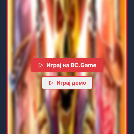
Играј на BC.Game
Играј демо