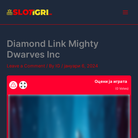
Skip
to
Main
content
Men
Diamond Link Mighty
Dwarves Inc
Leave a Comment
/ By
IG
/
јануари 6, 2024
Оцени ја играта
(
0
Votes)