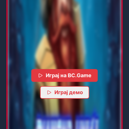
Играј на BC.Game
Играј демо