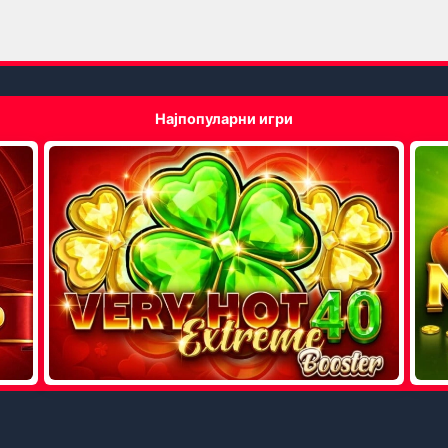
Најпопуларни игри