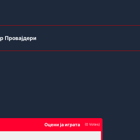
р Провајдери
Оцени ја играта
(
0
Votes)