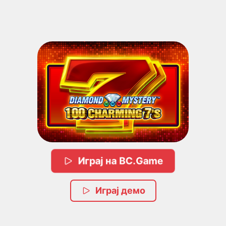
Играј на BC.Game
Играј демо