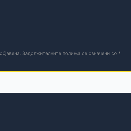
објавена.
Задолжителните полиња се означени со
*