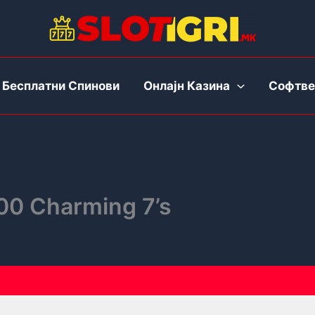
Бесплатни Спинови
Онлајн Казина
Софтве
00 Charming 7’s