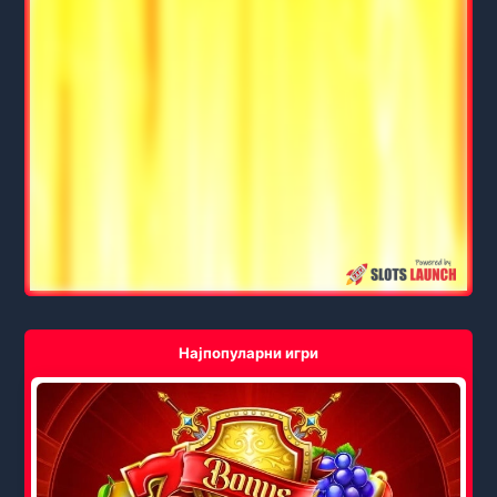
Најпопуларни игри