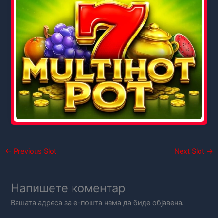
←
Previous Slot
Next Slot
→
Напишете коментар
Вашата адреса за е-пошта нема да биде објавена.
Задолжителните полиња се означени со
*