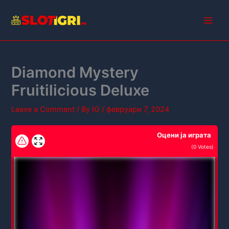
Skip
to
Main
content
Men
Diamond Mystery
Fruitilicious Deluxe
Leave a Comment
/ By
IG
/
февруари 7, 2024
Оцени ја играта
(
0
Votes)