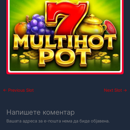
←
Previous Slot
Next Slot
→
Напишете коментар
Вашата адреса за е-пошта нема да биде објавена.
Задолжителните полиња се означени со
*