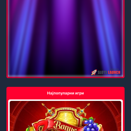
Најпопуларни игри